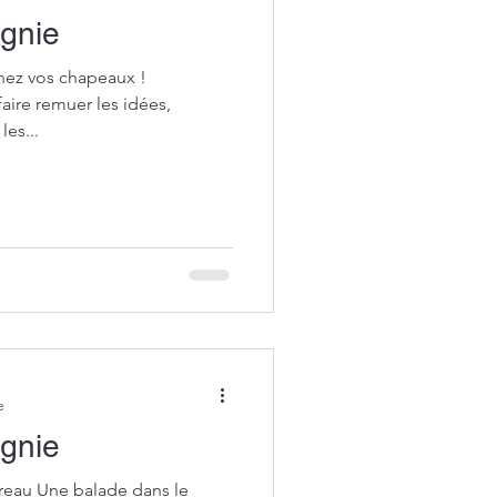
agnie
renez vos chapeaux !
aire remuer les idées,
es...
e
agnie
oreau Une balade dans le