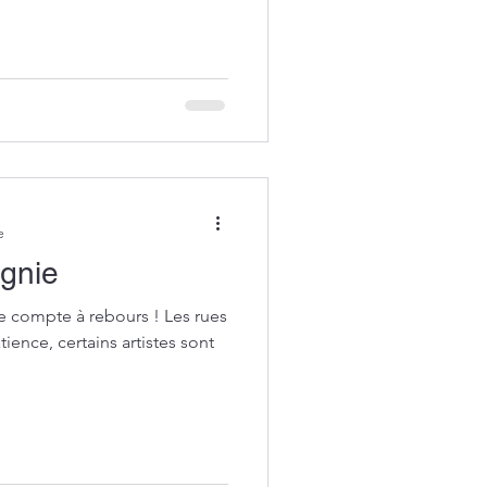
e
agnie
e compte à rebours ! Les rues
ience, certains artistes sont