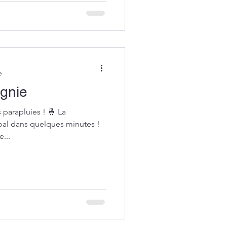
e
agnie
rapluies ! 🤞 La
bal dans quelques minutes !
...