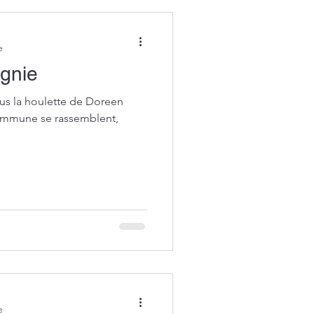
e
agnie
ous la houlette de Doreen
commune se rassemblent,
e